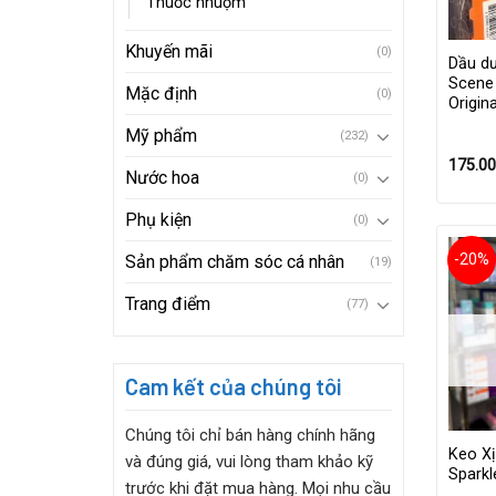
Thuốc nhuộm
Khuyến mãi
(0)
Dầu d
Scene
Mặc định
(0)
Origin
Mỹ phẩm
(232)
175.0
Nước hoa
(0)
Phụ kiện
(0)
-20%
Sản phẩm chăm sóc cá nhân
(19)
Trang điểm
(77)
Cam kết của chúng tôi
Chúng tôi chỉ bán hàng chính hãng
Keo Xị
và đúng giá, vui lòng tham khảo kỹ
Sparkl
trước khi đặt mua hàng. Mọi nhu cầu