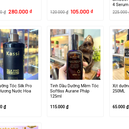
4 Serum
Giá
Giá
Giá
Giá
280.000
₫
105.000
₫
00
₫
120.000
₫
225.000
gốc
hiện
gốc
hiện
là:
tại
là:
tại
350.000 ₫.
là:
120.000 ₫.
là:
280.000 ₫.
105.000 ₫.
ỡng Tóc Silk Pro
Tinh Dầu Dưỡng Mềm Tóc
Xịt dưỡn
 Hương Nước Hoa
Softliss Aurane Pháp
250ML
125ml
00
₫
115.000
₫
65.000
₫