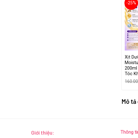
-25%
Xịt Dư
Moistu
200ml
Tóc K
160.0
Mô tả
Giới thiệu:
Thông ti