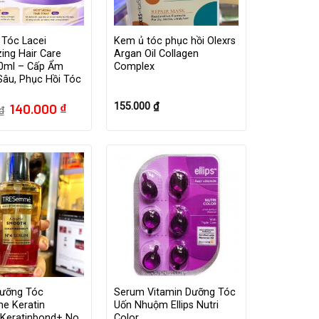
 Tóc Lacei
Kem ủ tóc phục hồi Olexrs
zing Hair Care
Argan Oil Collagen
0ml – Cấp Ẩm
Complex
Sâu, Phục Hồi Tóc
Giá
Giá
140.000
₫
155.000
₫
₫
gốc
hiện
là:
tại
180.000 ₫.
là:
140.000 ₫.
ưỡng Tóc
Serum Vitamin Dưỡng Tóc
e Keratin
Uốn Nhuộm Ellips Nutri
Keratinbond+ No
Color