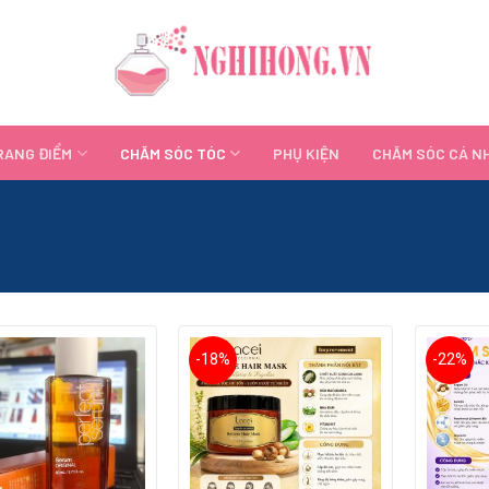
RANG ĐIỂM
CHĂM SÓC TÓC
PHỤ KIỆN
CHĂM SÓC CÁ N
-18%
-22%