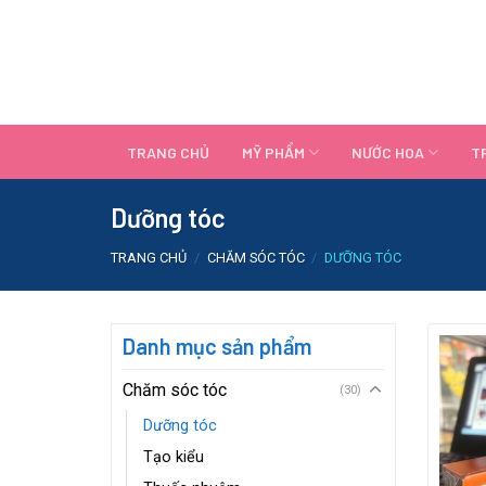
Skip
to
content
TRANG CHỦ
MỸ PHẨM
NƯỚC HOA
T
Dưỡng tóc
TRANG CHỦ
/
CHĂM SÓC TÓC
/
DƯỠNG TÓC
Danh mục sản phẩm
Chăm sóc tóc
(30)
Dưỡng tóc
Tạo kiểu