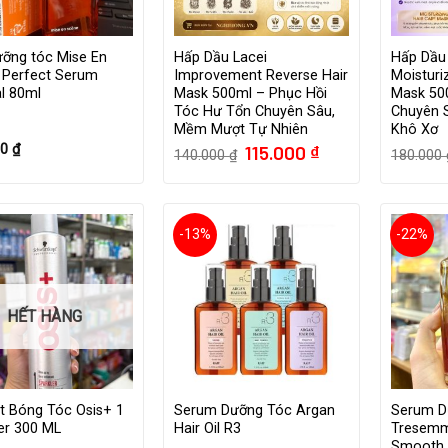
ưỡng tóc Mise En
Hấp Dầu Lacei
Hấp Dầu
 Perfect Serum
Improvement Reverse Hair
Moisturi
al 80ml
Mask 500ml – Phục Hồi
Mask 50
Tóc Hư Tổn Chuyên Sâu,
Chuyên 
Mềm Mượt Tự Nhiên
Khô Xơ
Giá
Giá
00
₫
115.000
₫
140.000
₫
180.000
gốc
hiện
là:
tại
140.000 ₫.
là:
115.000 ₫.
-13%
-22%
HẾT HÀNG
t Bóng Tóc Osis+ 1
Serum Dưỡng Tóc Argan
Serum D
er 300 ML
Hair Oil R3
Tresemm
Smooth 