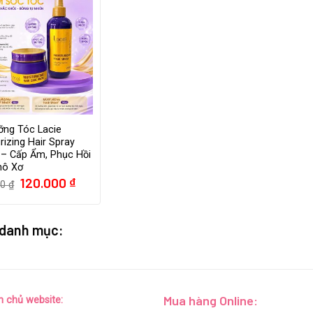
ỡng Tóc Lacie
rizing Hair Spray
 – Cấp Ẩm, Phục Hồi
hô Xơ
Giá
Giá
120.000
₫
00
₫
gốc
hiện
là:
tại
160.000 ₫.
là:
120.000 ₫.
 danh mục:
Mua hàng Online:
n chủ website: