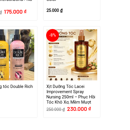
Giá
Giá
175.000
₫
25.000
₫
₫
gốc
hiện
là:
tại
225.000 ₫.
là:
175.000 ₫.
-8%
g tóc Double Rich
Xịt Dưỡng Tóc Lacei
Improvement Spray
Nursing 250ml – Phục Hồi
Tóc Khô Xơ, Mềm Mượt
Giá
Giá
230.000
₫
250.000
₫
gốc
hiện
là:
tại
250.000 ₫.
là:
230.000 ₫.