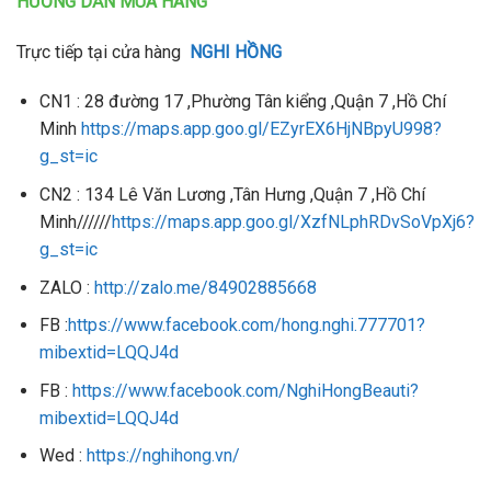
HƯỚNG DẪN MUA HÀNG
Trực tiếp tại cửa hàng
NGHI HỒNG
CN1 : 28 đường 17 ,Phường Tân kiểng ,Quận 7 ,Hồ Chí
Minh
https://maps.app.goo.gl/EZyrEX6HjNBpyU998?
g_st=ic
CN2 : 134 Lê Văn Lương ,Tân Hưng ,Quận 7 ,Hồ Chí
Minh//////
https://maps.app.goo.gl/XzfNLphRDvSoVpXj6?
g_st=ic
ZALO :
http://zalo.me/84902885668
FB :
https://www.facebook.com/hong.nghi.777701?
mibextid=LQQJ4d
FB :
https://www.facebook.com/NghiHongBeauti?
mibextid=LQQJ4d
Wed :
https://nghihong.vn/