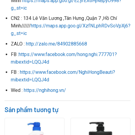
Minh
https://maps.app.goo.gl/EZyrEX6HjNBpyU998?
g_st=ic
CN2 : 134 Lê Văn Lương ,Tân Hưng ,Quận 7 ,Hồ Chí
Minh//////
https://maps.app.goo.gl/XzfNLphRDvSoVpXj6?
g_st=ic
ZALO :
http://zalo.me/84902885668
FB :
https://www.facebook.com/hong.nghi.777701?
mibextid=LQQJ4d
FB :
https://www.facebook.com/NghiHongBeauti?
mibextid=LQQJ4d
Wed :
https://nghihong.vn/
Sản phẩm tương tự