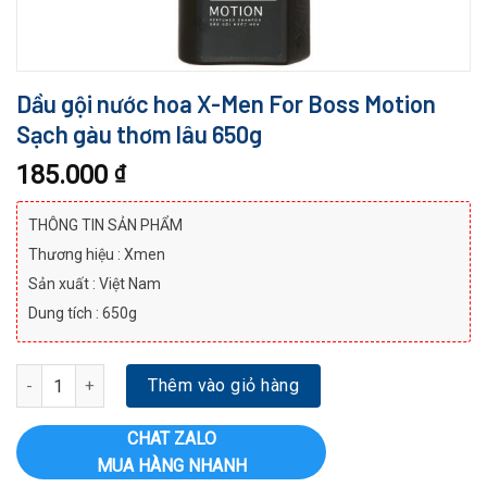
Dầu gội nước hoa X-Men For Boss Motion
Sạch gàu thơm lâu 650g
185.000
₫
THÔNG TIN SẢN PHẨM
Thương hiệu : Xmen
Sản xuất : Việt Nam
Dung tích : 650g
Dầu gội nước hoa X-Men For Boss Motion Sạch gàu thơm lâu 650g
Thêm vào giỏ hàng
CHAT ZALO
MUA HÀNG NHANH