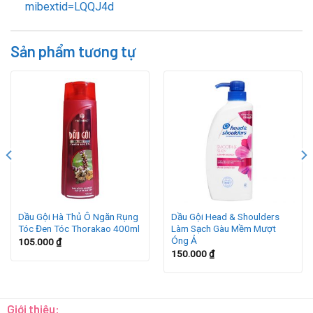
mibextid=LQQJ4d
Sản phẩm tương tự
Dầu Gội Hà Thủ Ô Ngăn Rụng
Dầu Gội Head & Shoulders
Tóc Đen Tóc Thorakao 400ml
Làm Sạch Gàu Mềm Mượt
Óng Ả
105.000
₫
150.000
₫
Giới thiệu: