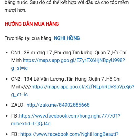
bằng nước. Sau đó có thể kết hợp với dầu xả cho tóc mềm
mượt hơn.
HƯỚNG DẪN MUA HÀNG
Trực tiếp tại cửa hàng
NGHI HỒNG
CN1 : 28 đường 17 ,Phường Tân kiểng ,Quận 7 ,Hồ Chí
Minh
https://maps.app.goo.gl/EZyrEX6HjNBpyU998?
g_st=ic
CN2 : 134 Lê Văn Lương ,Tân Hưng ,Quận 7 ,Hồ Chí
Minh//////
https://maps.app.goo.gl/XzfNLphRDvSoVpXj6?
g_st=ic
ZALO :
http://zalo.me/84902885668
FB :
https://www.facebook.com/hong.nghi.777701?
mibextid=LQQJ4d
FB :
https://www.facebook.com/NghiHongBeauti?