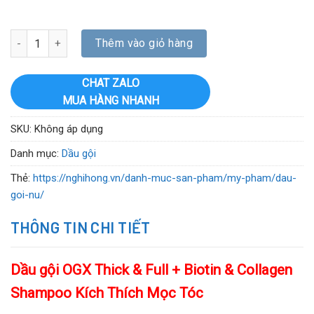
Dầu gội OGX Thick & Full + Biotin & Collagen Shampoo Kích Thích
Thêm vào giỏ hàng
CHAT ZALO
MUA HÀNG NHANH
SKU:
Không áp dụng
Danh mục:
Dầu gội
Thẻ:
https://nghihong.vn/danh-muc-san-pham/my-pham/dau-
goi-nu/
THÔNG TIN CHI TIẾT
Dầu gội OGX Thick & Full + Biotin & Collagen
Shampoo Kích Thích Mọc Tóc