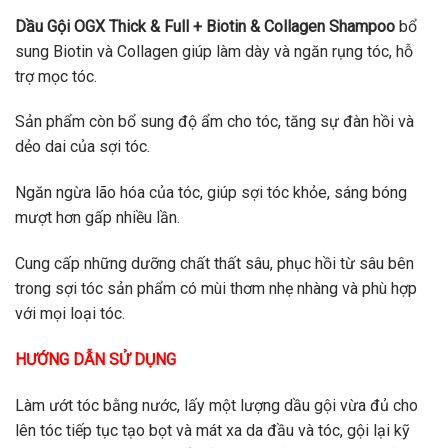
Dầu Gội OGX Thick & Full + Biotin & Collagen Shampoo
bổ
sung Biotin và Collagen giúp làm dày và ngăn rụng tóc, hỗ
trợ mọc tóc.
Sản phẩm còn bổ sung độ ẩm cho tóc, tăng sự đàn hồi và
dẻo dai của sợi tóc.
Ngăn ngừa lão hóa của tóc, giúp sợi tóc khỏe, sáng bóng
mượt hơn gấp nhiều lần.
Cung cấp những dưỡng chất thất sâu, phục hồi từ sâu bên
trong sợi tóc sản phẩm có mùi thơm nhẹ nhàng và phù hợp
với mọi loại tóc.
HƯỚNG DẪN SỬ DỤNG
Làm ướt tóc bằng nước, lấy một lượng dầu gội vừa đủ cho
lên tóc tiếp tục tạo bọt và mát xa da đầu và tóc, gội lại kỹ