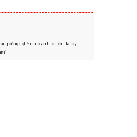
ụng công nghệ xi mạ an toàn cho da tay.
 mm)
5 số lượng