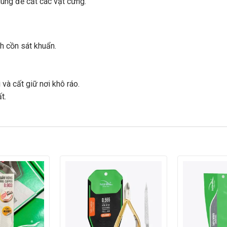
dùng để cắt các vật cứng.
h cồn sát khuẩn.
và cất giữ nơi khô ráo.
t.