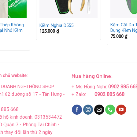
Thép Không
Kềm Cắt Da 
Kiềm Nghĩa D555
oại Nhỏ Kềm
Dụng Kềm Ng
125.000
₫
75.000
₫
Mua hàng Online:
n chủ website:
+ Ms Hồng Nghi:
0902 885 66
H DOANH NGHI HỒNG SHOP
hỉ: 62 đường số 17 - Tân Hưng -
+ Zalo:
0902 885 668
 885 668
ố hộ kinh doanh: 0313534472
 Quận 7 - Phòng Tài Chính -
h thay đổi lần thứ 2 ngày