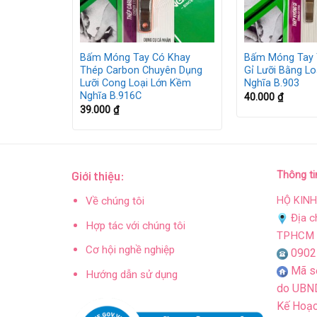
Không Gỉ
Bấm Móng Tay Có Khay
Bấm Móng Tay 
Thép Carbon Chuyên Dụng
Gỉ Lưỡi Bằng L
Lưỡi Cong Loại Lớn Kềm
Nghĩa B.903
Nghĩa B.916C
40.000
₫
39.000
₫
Giới thiệu:
Thông ti
HỘ KIN
Về chúng tôi
Địa c
Hợp tác với chúng tôi
TPHCM
Cơ hội nghề nghiệp
0902
Mã s
Hướng dẫn sử dụng
do UBND
Kế Hoạc