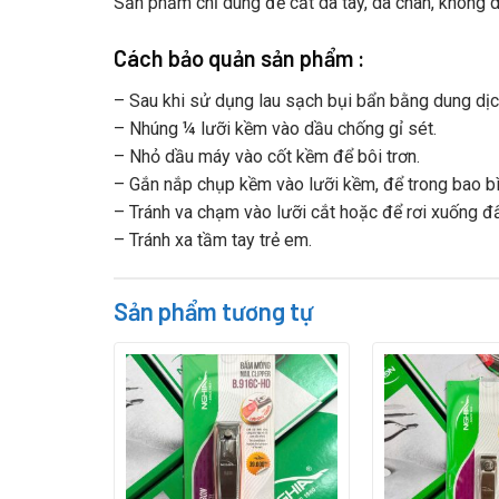
Sản phẩm chỉ dùng để cắt da tay, da chân, không 
Cách bảo quản sản phẩm :
– Sau khi sử dụng lau sạch bụi bẩn bằng dung dịc
– Nhúng ¼ lưỡi kềm vào dầu chống gỉ sét.
– Nhỏ dầu máy vào cốt kềm để bôi trơn.
– Gắn nắp chụp kềm vào lưỡi kềm, để trong bao bì 
– Tránh va chạm vào lưỡi cắt hoặc để rơi xuống đấ
– Tránh xa tầm tay trẻ em.
Sản phẩm tương tự