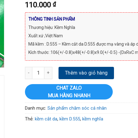
110.000
₫
THÔNG TINH SẢN PHẨM
Thương hiệu :Kềm Nghĩa
Xuất xứ ;Việt Nam
Mã kềm : D.555 – Kềm cắt da D.555 được mạ vàng và áp d
Kích thước :106(+/-0.8)x48(+/-0.8)x9.0(+/-0.5) -(DxRxC
Kềm Cắt Da Thép Chuyên Dụng Mạ Vàng Kềm Nghĩa D.55
Thêm vào giỏ hàng
CHAT ZALO
MUA HÀNG NHANH
Danh mục:
Sản phẩm chăm sóc cá nhân
Thẻ:
kềm cắt da
,
kềm D.555
,
kềm nghĩa