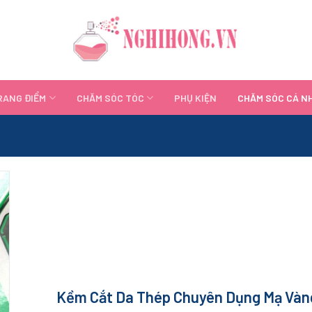
RANG ĐIỂM
CHĂM SÓC TÓC
PHỤ KIỆN
CHĂM SÓC CÁ N
Kềm Cắt Da Thép Chuyên Dụng Mạ Vàn