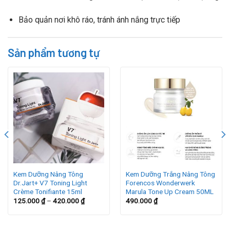
Bảo quản nơi khô ráo, tránh ánh nắng trực tiếp
Sản phẩm tương tự
Kem Dưỡng Nâng Tông
Kem Dưỡng Trắng Nâng Tông
Dr.Jart+ V7 Toning Light
Forencos Wonderwerk
Crème Tonifiante 15ml
Marula Tone Up Cream 50ML
125.000
₫
–
420.000
₫
490.000
₫