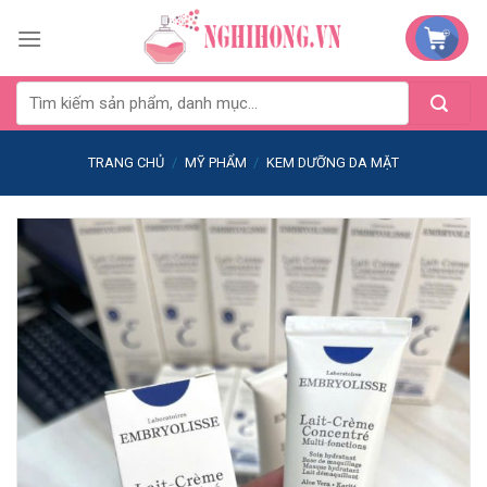
Skip
to
content
TRANG CHỦ
/
MỸ PHẨM
/
KEM DƯỠNG DA MẶT