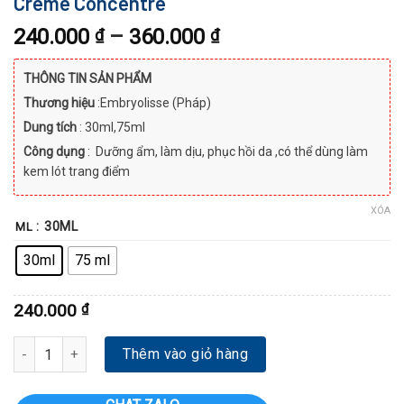
Crème Concentré
240.000
–
360.000
₫
₫
THÔNG TIN SẢN PHẨM
Thương hiệu
:Embryolisse (Pháp)
Dung tích
: 30ml,75ml
Công dụng
:
Dưỡng ẩm, làm dịu, phục hồi da ,có thể dùng làm
kem lót trang điểm
XÓA
: 30ML
ML
30ml
75 ml
240.000
₫
Kem Dưỡng Phục Hồi Embryolisse Lait-Crème Concentré số lượng
Thêm vào giỏ hàng