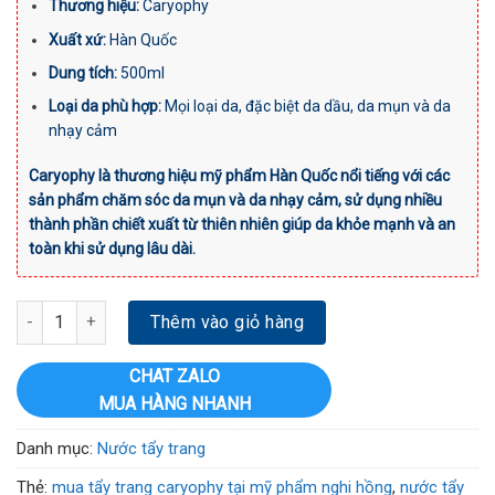
Thương hiệu:
Caryophy
Xuất xứ:
Hàn Quốc
Dung tích:
500ml
Loại da phù hợp:
Mọi loại da, đặc biệt da dầu, da mụn và da
nhạy cảm
Caryophy là thương hiệu mỹ phẩm Hàn Quốc nổi tiếng với các
sản phẩm chăm sóc da mụn và da nhạy cảm, sử dụng nhiều
thành phần chiết xuất từ thiên nhiên giúp da khỏe mạnh và an
toàn khi sử dụng lâu dài.
Nước Tẩy Trang Caryophy Smart Cleansing Water 500ml - Sạch Nh
Thêm vào giỏ hàng
CHAT ZALO
MUA HÀNG NHANH
Danh mục:
Nước tẩy trang
Thẻ:
mua tẩy trang caryophy tại mỹ phẩm nghi hồng
,
nước tẩy