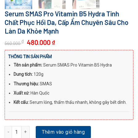
Serum SMAS Pro Vitamin B5 Hydra Tinh
Chất Phục Hồi Da, Cấp Ẩm Chuyên Sâu Cho
Làn Da Khỏe Mạnh
Giá
Giá
480.000
₫
₫
560.000
gốc
hiện
là:
tại
THÔNG TIN SẢN PHẨM
560.000 ₫.
là:
Tên sản phẩm:
Serum SMAS Pro Vitamin B5 Hydra
480.000 ₫.
Dung tích:
120g
Thương hiệu:
SMAS
Xuất xứ:
Hàn Quốc
Kết cấu:
Serum lỏng, thẩm thấu nhanh, không gây bết dính.
Serum SMAS Pro Vitamin B5 Hydra Tinh Chất Phục Hồi Da, Cấp Ẩ
Thêm vào giỏ hàng