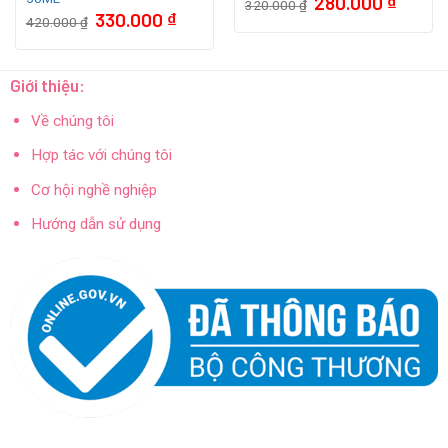
280.000
₫
320.000
₫
gốc
hiện
Giá
Giá
330.000
₫
420.000
₫
là:
tại
gốc
hiện
 ₫.
320.000 ₫.
là:
là:
tại
280.000 
420.000 ₫.
là:
330.000 ₫.
Giới thiệu:
Về chúng tôi
Hợp tác với chúng tôi
Cơ hội nghề nghiệp
Hướng dẫn sử dụng