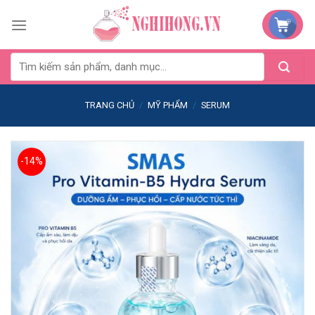
Skip
to
content
TRANG CHỦ
/
MỸ PHẨM
/
SERUM
-14%