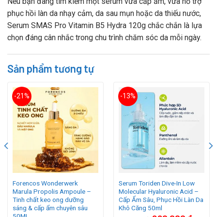
Nếu bạn đang tìm kiếm một serum vừa cấp ẩm, vừa hỗ trợ
phục hồi làn da nhạy cảm, da sau mụn hoặc da thiếu nước,
Serum SMAS Pro Vitamin B5 Hydra 120g chắc chắn là lựa
chọn đáng cân nhắc trong chu trình chăm sóc da mỗi ngày.
Sản phẩm tương tự
-21%
-13%
Forencos Wonderwerk
Serum Toriden Dive-In Low
Marula Propolis Ampoule –
Molecular Hyaluronic Acid –
Tinh chất keo ong dưỡng
Cấp Ẩm Sâu, Phục Hồi Làn Da
sáng & cấp ẩm chuyên sâu
Khô Căng 50ml
50ML
Giá
Giá