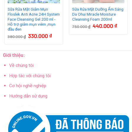
Sữa Rửa Mặt Giảm Mụn
Sữa Rửa Mặt Dưỡng Ẩm Sáng
Floslek Anti Acne 24H System
Da Ohui Miracle Moisture
Face Cleansing Gel 200 ml -
Cleansing Foam 200ml
Hỗ trợ giảm mụn viêm ,mụn
Giá
Giá
440.000
₫
750.000
₫
gốc
hiện
đầu đen
là:
tại
Giá
Giá
330.000
₫
750.000 ₫.
là:
380.000
₫
gốc
hiện
440.000
là:
tại
0 ₫.
380.000 ₫.
là:
330.000 ₫.
Giới thiệu:
Về chúng tôi
Hợp tác với chúng tôi
Cơ hội nghề nghiệp
Hướng dẫn sử dụng