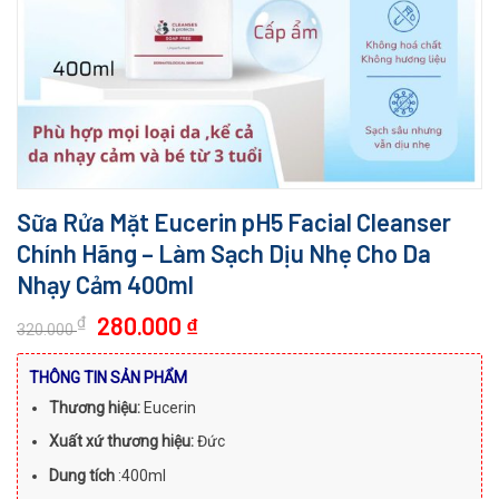
Sữa Rửa Mặt Eucerin pH5 Facial Cleanser
Chính Hãng – Làm Sạch Dịu Nhẹ Cho Da
Nhạy Cảm 400ml
Giá
Giá
280.000
₫
₫
320.000
gốc
hiện
là:
tại
THÔNG TIN SẢN PHẨM
320.000 ₫.
là:
Thương hiệu:
Eucerin
280.000 ₫.
Xuất xứ thương hiệu:
Đức
Dung tích
:400ml