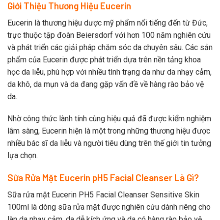
Giới Thiệu Thương Hiệu Eucerin
Eucerin là thương hiệu dược mỹ phẩm nổi tiếng đến từ Đức,
trực thuộc tập đoàn Beiersdorf với hơn 100 năm nghiên cứu
và phát triển các giải pháp chăm sóc da chuyên sâu. Các sản
phẩm của Eucerin được phát triển dựa trên nền tảng khoa
học da liễu, phù hợp với nhiều tình trạng da như da nhạy cảm,
da khô, da mụn và da đang gặp vấn đề về hàng rào bảo vệ
da.
Nhờ công thức lành tính cùng hiệu quả đã được kiểm nghiệm
lâm sàng, Eucerin hiện là một trong những thương hiệu được
nhiều bác sĩ da liễu và người tiêu dùng trên thế giới tin tưởng
lựa chọn.
Sữa Rửa Mặt Eucerin pH5 Facial Cleanser Là Gì?
Sữa rửa mặt Eucerin PH5 Facial Cleanser Sensitive Skin
100ml là dòng sữa rửa mặt được nghiên cứu dành riêng cho
làn da nhạy cảm, da dễ kích ứng và da có hàng rào bảo vệ