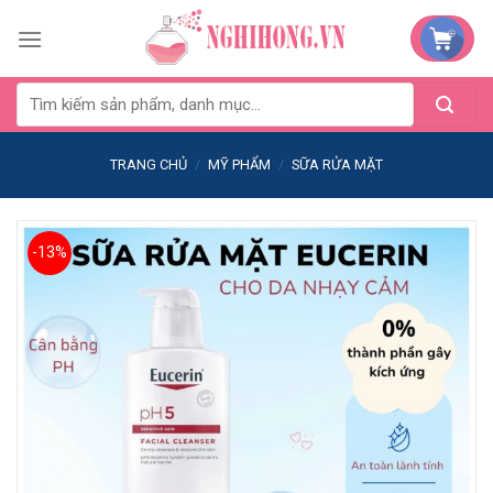
Skip
to
content
TRANG CHỦ
/
MỸ PHẨM
/
SỮA RỬA MẶT
-13%