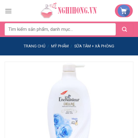
Skip
to
content
TRANG CHỦ
/
MỸ PHẨM
/
SỮA TẮM + XÀ PHÒNG