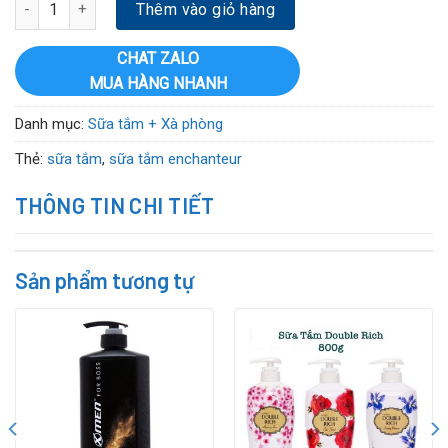
SỮA TẮM DƯỠNG DA HƯƠNG NƯỚC HOA ENCHANTEUR DELUXE MA
Thêm vào giỏ hàng
CHAT ZALO
MUA HÀNG NHANH
Danh mục:
Sữa tắm + Xà phòng
Thẻ:
sữa tắm
,
sữa tắm enchanteur
THÔNG TIN CHI TIẾT
Sản phẩm tương tự