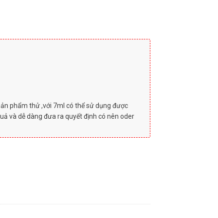
sản phẩm thử ,với 7ml có thể sử dụng được
uả và dễ dàng đưa ra quyết định có nên oder
HT REPAIR 7ML số lượng