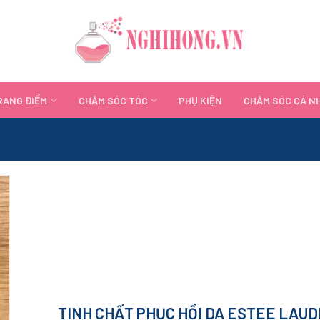
RANG ĐIỂM
CHĂM SÓC TÓC
PHỤ KIỆN
CHĂM SÓC CÁ N
TINH CHẤT PHỤC HỒI DA ESTEE LAU