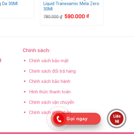
g Da 30Ml
Liquid Tranexamic Mela Zero
30Ml
Giá
Giá
590.000
₫
780.000
₫
gốc
hiện
là:
tại
780.000 ₫.
là:
590.000 ₫.
Chính sách:
8
Chính sách bảo mật
Chính sách đổi trả hàng
Chính sách bảo hành
Hình thức thanh toán
Chính sách vận chuyển
Chính sách giao nhận
Gọi ngay