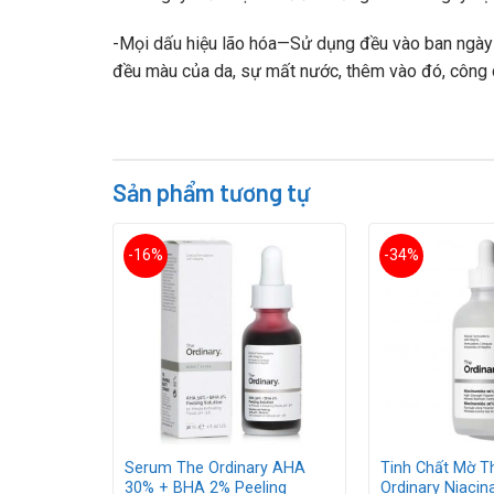
-Mọi dấu hiệu lão hóa—Sử dụng đều vào ban ngày 
đều màu của da, sự mất nước, thêm vào đó, công d
Sản phẩm tương tự
-16%
-34%
ishes
Serum The Ordinary AHA
Tinh Chất Mờ 
rum 30ml –
30% + BHA 2% Peeling
Ordinary Niaci