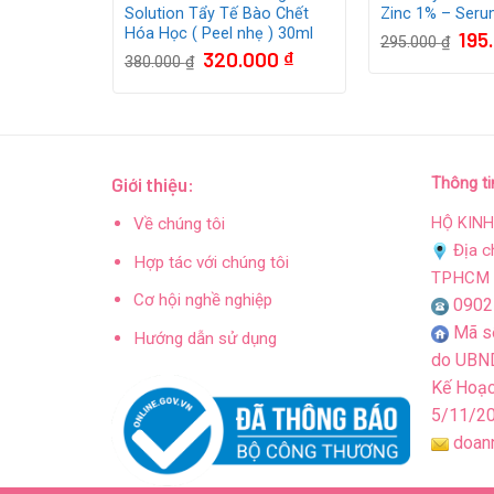
làn da
Solution Tẩy Tế Bào Chết
Zinc 1% – Ser
Hóa Học ( Peel nhẹ ) 30ml
Giá
195
295.000
₫
gốc
Giá
Giá
Giá
000
₫
320.000
₫
380.000
₫
là:
hiện
gốc
hiện
295.
tại
là:
tại
 ₫.
là:
380.000 ₫.
là:
250.000 ₫.
320.000 ₫.
Giới thiệu:
Thông ti
HỘ KIN
Về chúng tôi
Địa c
Hợp tác với chúng tôi
TPHCM
Cơ hội nghề nghiệp
0902
Mã s
Hướng dẫn sử dụng
do UBND
Kế Hoạc
5/11/2
doan