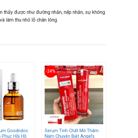
ìn thấy được như đường nhăn, nếp nhăn, sự không
à làm thu nhỏ lỗ chân lông.
-24%
rum Goodndoc
Serum Tinh Chất Mờ Thâm
 Phục Hồi Hỗ
Nám Chuyên Biệt Angel’s