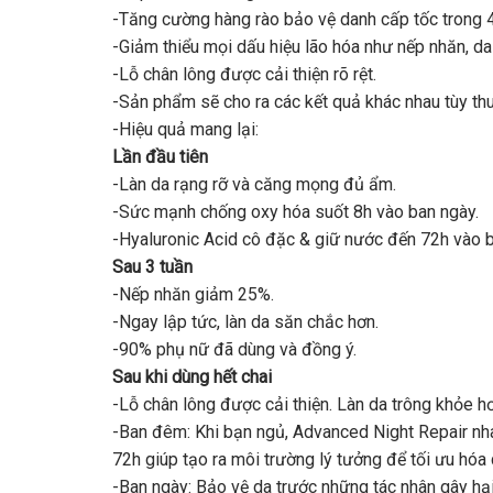
-Tăng cường hàng rào bảo vệ danh cấp tốc trong 4
-Giảm thiểu mọi dấu hiệu lão hóa như nếp nhăn, da
-Lỗ chân lông được cải thiện rõ rệt.
-Sản phẩm sẽ cho ra các kết quả khác nhau tùy th
-Hiệu quả mang lại:
Lần đầu tiên
-Làn da rạng rỡ và căng mọng đủ ẩm.
-Sức mạnh chống oxy hóa suốt 8h vào ban ngày.
-Hyaluronic Acid cô đặc & giữ nước đến 72h vào 
Sau 3 tuần
-Nếp nhăn giảm 25%.
-Ngay lập tức, làn da săn chắc hơn.
-90% phụ nữ đã dùng và đồng ý.
Sau khi dùng hết chai
-Lỗ chân lông được cải thiện. Làn da trông khỏe h
-Ban đêm: Khi bạn ngủ, Advanced Night Repair nha
72h giúp tạo ra môi trường lý tưởng để tối ưu hóa q
-Ban ngày: Bảo vệ da trước những tác nhân gây hại