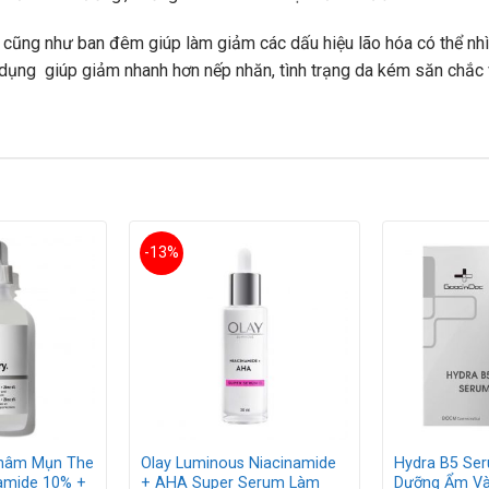
cũng như ban đêm giúp làm giảm các dấu hiệu lão hóa có thể nh
ụng giúp giảm nhanh hơn nếp nhăn, tình trạng da kém săn chắc v
-13%
Thâm Mụn The
Olay Luminous Niacinamide
Hydra B5 Se
namide 10% +
+ AHA Super Serum Làm
Dưỡng Ẩm Và