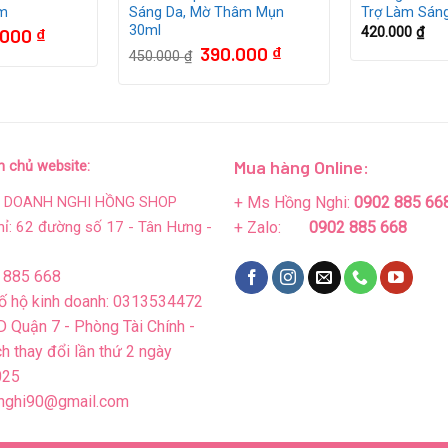
um
Sáng Da, Mờ Thâm Mụn
Trợ Làm Sán
30ml
Giá
.000
₫
420.000
₫
hiện
Giá
Giá
390.000
₫
450.000
₫
tại
gốc
hiện
000 ₫.
là:
là:
tại
195.000 ₫.
450.000 ₫.
là:
390.000 ₫.
Mua hàng Online:
n chủ website:
+ Ms Hồng Nghi:
0902 885 66
H DOANH NGHI HỒNG SHOP
hỉ: 62 đường số 17 - Tân Hưng -
+ Zalo:
0902 885 668
 885 668
ố hộ kinh doanh: 0313534472
 Quận 7 - Phòng Tài Chính -
h thay đổi lần thứ 2 ngày
025
nghi90@gmail.com