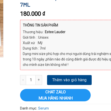
7ML
180.000
₫
THÔNG TIN SẢN PHẨM
Thương hiệu :
Estee Lauder
Giới tính : Unisex
Xuất xứ :Mỹ
Dung tích : 7ml
Dạng mini size phù hợp cho mọi người dùng trải nghiệm 
trong 10 ngày ,phần nào đó cũng đánh giá được độ hiệu q
cho mình size lớn không nhé !
TINH CHẤT PHỤC HỒI DA ESTEE LAUDER ADVANCED NIG
Thêm vào giỏ hàng
CHAT ZALO
MUA HÀNG NHANH
Danh mục:
Serum