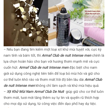
– Nếu bạn đang tìm kiếm một loại xịt khử mùi tuyệt vời, cực kỳ
nam tính và bám tốt, thì
Armaf Club de nuit Intense men
chính là
lựa chọn hoàn hảo cho bạn với hương thơm mạnh mẽ và cực
cuốn hút.
Armaf Club de nuit Intense men
đặc biệt cho nam
giới sử dụng công nghệ tiên tiến để loại bỏ mùi hôi và giữ cho
cơ thể luôn khô ráo và thơm mát.Với độ bền lâu dài
Armaf Club
de nuit Intense men
không chỉ làm sạch và khử mùi hiệu quả.
–
Xịt Khử Mùi
Nam
Armaf Club De Nuit
giúp giữ cho cơ thể luôn
thơm mát, tươi mới tăng thêm sự tự tin và quyến rũ thích hợp
cho mọi dịp sử dụng, từ công việc đến dạo phố hay dự tiệc.