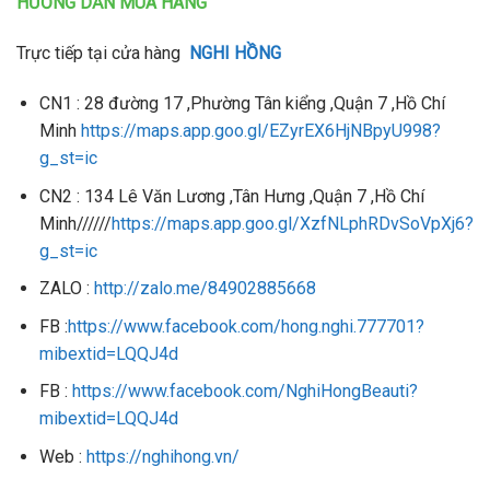
HƯỚNG DẪN MUA HÀNG
Trực tiếp tại cửa hàng
NGHI HỒNG
CN1 : 28 đường 17 ,Phường Tân kiểng ,Quận 7 ,Hồ Chí
Minh
https://maps.app.goo.gl/EZyrEX6HjNBpyU998?
g_st=ic
CN2 : 134 Lê Văn Lương ,Tân Hưng ,Quận 7 ,Hồ Chí
Minh//////
https://maps.app.goo.gl/XzfNLphRDvSoVpXj6?
g_st=ic
ZALO :
http://zalo.me/84902885668
FB :
https://www.facebook.com/hong.nghi.777701?
mibextid=LQQJ4d
FB :
https://www.facebook.com/NghiHongBeauti?
mibextid=LQQJ4d
Web :
https://nghihong.vn/