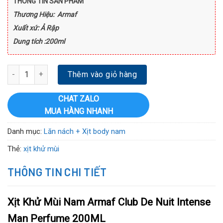
THÔNG TIN SẢN PHẨM
Thương Hiệu: Armaf
Xuất xứ: Ả Rập
Dung tích :200ml
Xịt Khử Mùi Nam Armaf Club De Nuit Intense Man Perfume 200ML 
Thêm vào giỏ hàng
CHAT ZALO
MUA HÀNG NHANH
Danh mục:
Lăn nách + Xịt body nam
Thẻ:
xịt khử mùi
THÔNG TIN CHI TIẾT
Xịt Khử Mùi Nam Armaf Club De Nuit Intense
Man Perfume 200ML