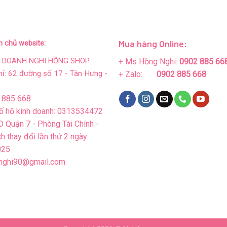
Mua hàng Online:
n chủ website:
+ Ms Hồng Nghi:
0902 885 66
H DOANH NGHI HỒNG SHOP
hỉ: 62 đường số 17 - Tân Hưng -
+ Zalo:
0902 885 668
 885 668
ố hộ kinh doanh: 0313534472
 Quận 7 - Phòng Tài Chính -
h thay đổi lần thứ 2 ngày
025
nghi90@gmail.com