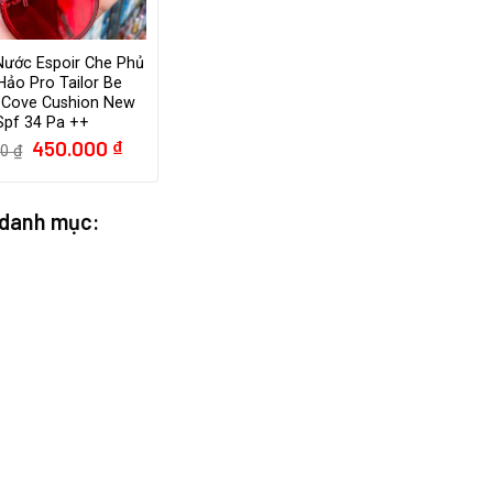
Nước Espoir Che Phủ
ảo Pro Tailor Be
t Cove Cushion New
Spf 34 Pa ++
Giá
Giá
450.000
₫
00
₫
gốc
hiện
là:
tại
650.000 ₫.
là:
450.000 ₫.
 danh mục: