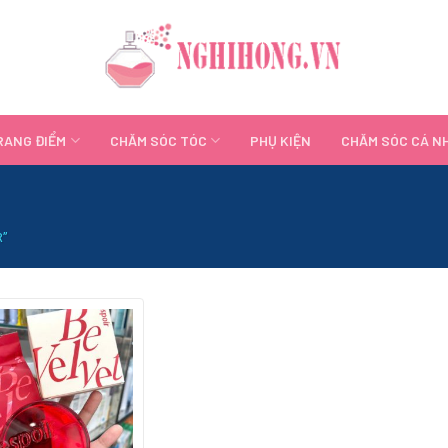
RANG ĐIỂM
CHĂM SÓC TÓC
PHỤ KIỆN
CHĂM SÓC CÁ N
R”