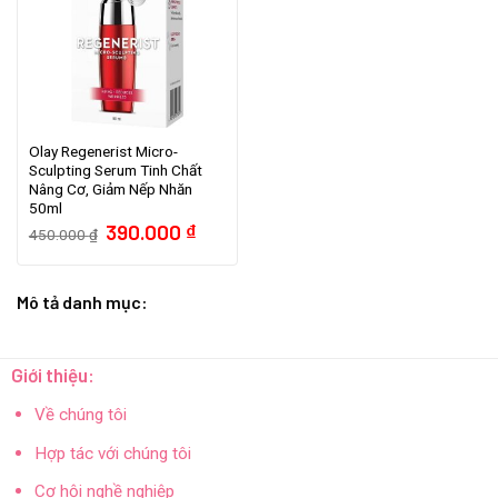
Olay Regenerist Micro-
Sculpting Serum Tinh Chất
Nâng Cơ, Giảm Nếp Nhăn
50ml
Giá
Giá
390.000
₫
450.000
₫
gốc
hiện
là:
tại
450.000 ₫.
là:
390.000 ₫.
Mô tả danh mục:
Giới thiệu:
Về chúng tôi
Hợp tác với chúng tôi
Cơ hội nghề nghiệp