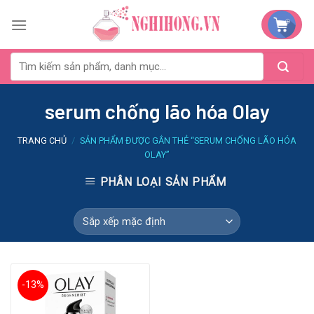
Skip
to
content
serum chống lão hóa Olay
TRANG CHỦ
/
SẢN PHẨM ĐƯỢC GẮN THẺ “SERUM CHỐNG LÃO HÓA
OLAY”
PHÂN LOẠI SẢN PHẨM
-13%