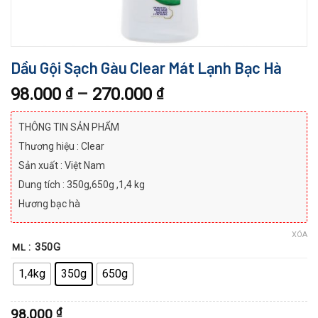
Dầu Gội Sạch Gàu Clear Mát Lạnh Bạc Hà
98.000
–
270.000
₫
₫
THÔNG TIN SẢN PHẨM
Thương hiệu : Clear
Sản xuất : Việt Nam
Dung tích : 350g,650g ,1,4 kg
Hương bạc hà
XÓA
: 350G
ML
1,4kg
350g
650g
98.000
₫