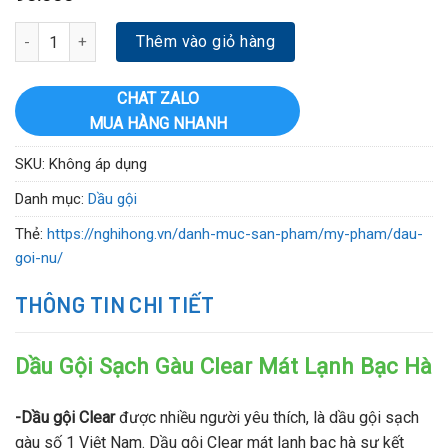
Dầu Gội Sạch Gàu Clear Mát Lạnh Bạc Hà số lượng
Thêm vào giỏ hàng
CHAT ZALO
MUA HÀNG NHANH
SKU:
Không áp dụng
Danh mục:
Dầu gội
Thẻ:
https://nghihong.vn/danh-muc-san-pham/my-pham/dau-
goi-nu/
THÔNG TIN CHI TIẾT
Dầu Gội Sạch Gàu Clear Mát Lạnh Bạc Hà
-Dầu gội Clear
được nhiều người yêu thích, là dầu gội sạch
gàu số 1 Việt Nam. Dầu gội Clear mát lạnh bạc hà sự kết