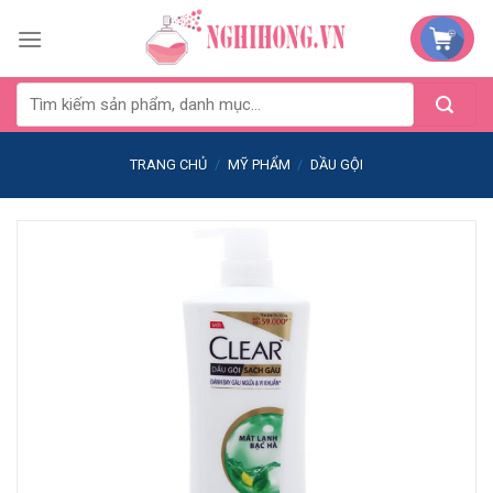
Skip
to
content
TRANG CHỦ
/
MỸ PHẨM
/
DẦU GỘI