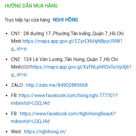
HƯỚNG DẪN MUA HÀNG
Trực tiếp tại cửa hàng
NGHI HỒNG
CN1 : 28 đường 17 ,Phường Tân kiểng ,Quận 7 ,Hồ Chí
Minh
https://maps.app.goo.gl/EZyrEX6HjNBpyU998?
g_st=ic
CN2 : 134 Lê Văn Lương ,Tân Hưng ,Quận 7 ,Hồ Chí
Minh//////
https://maps.app.goo.gl/XzfNLphRDvSoVpXj6?
g_st=ic
ZALO :
http://zalo.me/84902885668
FB :
https://www.facebook.com/hong.nghi.777701?
mibextid=LQQJ4d
FB :
https://www.facebook.com/NghiHongBeauti?
mibextid=LQQJ4d
Wed :
https://nghihong.vn/