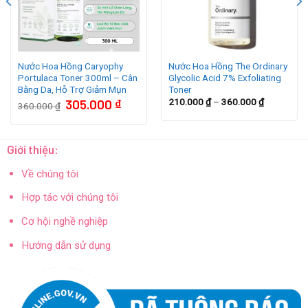
Nước Hoa Hồng Caryophy
Nước Hoa Hồng The Ordinary
Portulaca Toner 300ml – Cân
Glycolic Acid 7% Exfoliating
Bằng Da, Hỗ Trợ Giảm Mụn
Toner
Giá
Giá
305.000
₫
210.000
₫
–
360.000
₫
360.000
₫
gốc
hiện
là:
tại
360.000 ₫.
là:
305.000 ₫.
Giới thiệu:
Về chúng tôi
Hợp tác với chúng tôi
Cơ hội nghề nghiệp
Hướng dẫn sử dụng