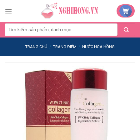
Skip
to
content
TRANG CHỦ
/
TRANG ĐIỂM
/
NƯỚC HOA HỒNG