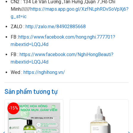
CN2 : 134 Lê Văn Lương ,Tân Hưng ,Quận 7 ,Hồ Chí
Minh//////
https://maps.app.goo.gl/XzfNLphRDvSoVpXj6?
g_st=ic
ZALO :
http://zalo.me/84902885668
FB :
https://www.facebook.com/hong.nghi.777701?
mibextid=LQQJ4d
FB :
https://www.facebook.com/NghiHongBeauti?
mibextid=LQQJ4d
Wed :
https://nghihong.vn/
Sản phẩm tương tự
-15%