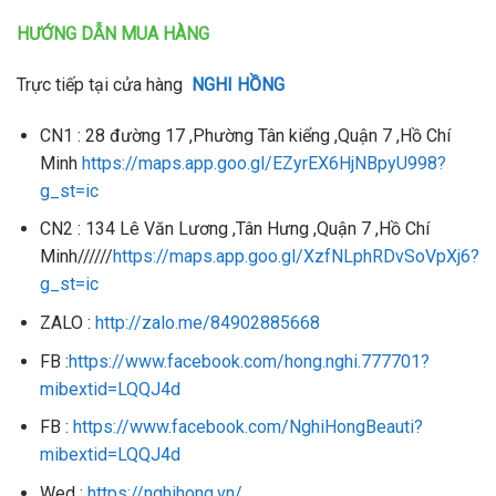
HƯỚNG DẪN MUA HÀNG
Trực tiếp tại cửa hàng
NGHI HỒNG
CN1 : 28 đường 17 ,Phường Tân kiểng ,Quận 7 ,Hồ Chí
Minh
https://maps.app.goo.gl/EZyrEX6HjNBpyU998?
g_st=ic
CN2 : 134 Lê Văn Lương ,Tân Hưng ,Quận 7 ,Hồ Chí
Minh//////
https://maps.app.goo.gl/XzfNLphRDvSoVpXj6?
g_st=ic
ZALO :
http://zalo.me/84902885668
FB :
https://www.facebook.com/hong.nghi.777701?
mibextid=LQQJ4d
FB :
https://www.facebook.com/NghiHongBeauti?
mibextid=LQQJ4d
Wed :
https://nghihong.vn/