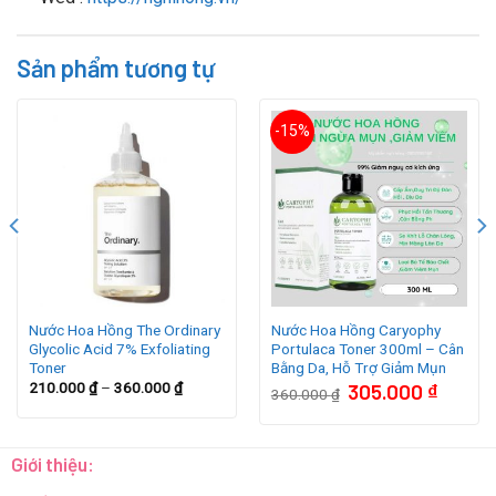
Sản phẩm tương tự
-15%
Nước Hoa Hồng The Ordinary
Nước Hoa Hồng Caryophy
Glycolic Acid 7% Exfoliating
Portulaca Toner 300ml – Cân
Toner
Bằng Da, Hỗ Trợ Giảm Mụn
Giá
Giá
210.000
₫
–
360.000
₫
305.000
₫
360.000
₫
gốc
hiện
là:
tại
360.000 ₫.
là:
305.000 
Giới thiệu: