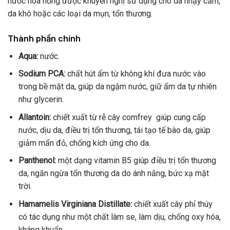
nước hoa hồng được khuyến nghị sử dụng cho da nhạy cảm,
da khô hoặc các loại da mụn, tổn thương.
Thành phần chính
Aqua:
nước.
Sodium PCA:
chất hút ẩm từ không khí đưa nước vào
trong bề mặt da, giúp da ngậm nước, giữ ẩm da tự nhiên
như glycerin.
Allantoin:
chiết xuất từ rễ cây comfrey giúp cung cấp
nước, dịu da, điều trị tổn thương, tái tạo tế bào da, giúp
giảm mẩn đỏ, chống kích ứng cho da.
Panthenol:
một dạng vitamin B5 giúp điều trị tổn thương
da, ngăn ngừa tổn thương da do ánh nắng, bức xạ mặt
trời.
Hamamelis Virginiana Distillate:
chiết xuất cây phỉ thúy
có tác dụng như một chất làm se, làm dịu, chống oxy hóa,
kháng khuẩn.