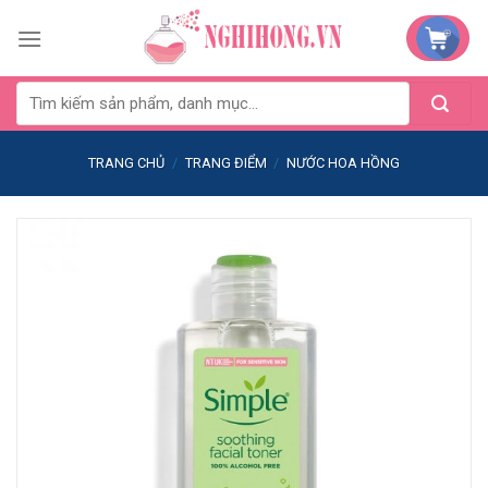
Skip
to
content
TRANG CHỦ
/
TRANG ĐIỂM
/
NƯỚC HOA HỒNG